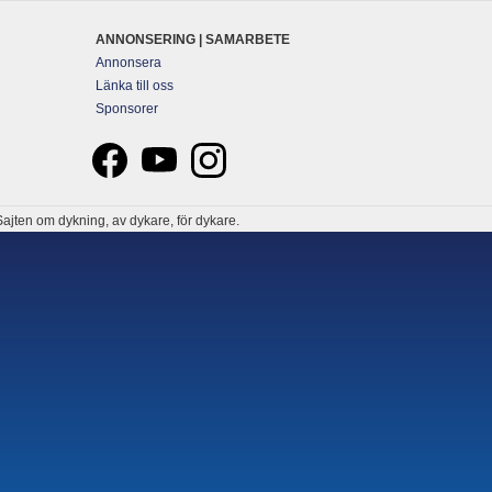
ANNONSERING | SAMARBETE
Annonsera
Länka till oss
Sponsorer
ajten om dykning, av dykare, för dykare.