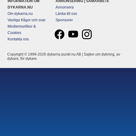
INFORMATION OM
ANNONSERING | SAMARBETE
DYKARNA.NU
Annonsera
Om dykarna.nu
Länka till oss
Vanliga frågor och svar
Sponsorer
Medlemsvillkor &
Cookies
Kontakta oss
Copyright © 1999-2026 dykarna punkt nu AB | Sajten om dykning, av
dykare, för dykare.