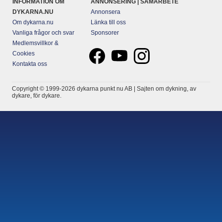
INFORMATION OM
ANNONSERING | SAMARBETE
DYKARNA.NU
Annonsera
Om dykarna.nu
Länka till oss
Vanliga frågor och svar
Sponsorer
Medlemsvillkor &
Cookies
Kontakta oss
Copyright © 1999-2026 dykarna punkt nu AB | Sajten om dykning, av
dykare, för dykare.