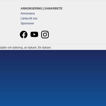
ANNONSERING | SAMARBETE
Annonsera
Länka till oss
Sponsorer
ajten om dykning, av dykare, för dykare.