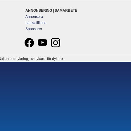
ANNONSERING | SAMARBETE
Annonsera
Länka till oss
Sponsorer
ajten om dykning, av dykare, för dykare.