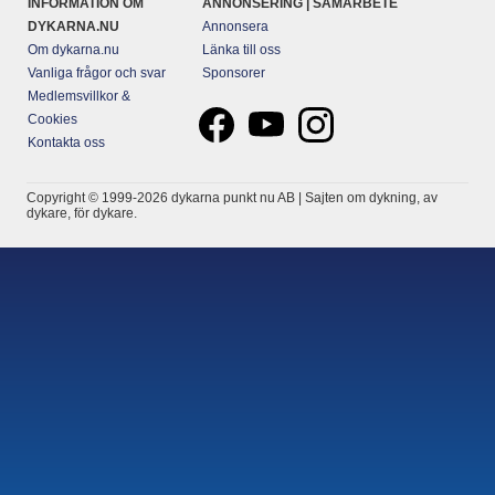
INFORMATION OM
ANNONSERING | SAMARBETE
DYKARNA.NU
Annonsera
Om dykarna.nu
Länka till oss
Vanliga frågor och svar
Sponsorer
Medlemsvillkor &
Cookies
Kontakta oss
Copyright © 1999-2026 dykarna punkt nu AB | Sajten om dykning, av
dykare, för dykare.