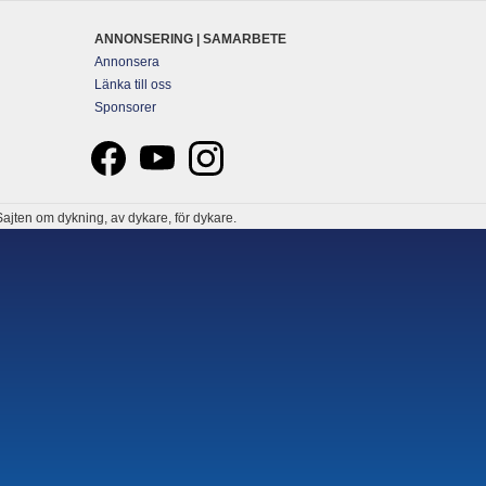
ANNONSERING | SAMARBETE
Annonsera
Länka till oss
Sponsorer
ajten om dykning, av dykare, för dykare.