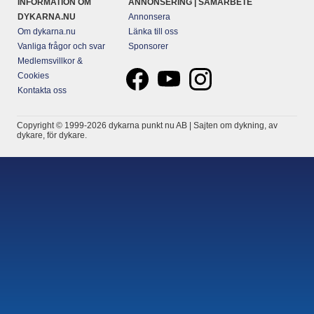
INFORMATION OM
ANNONSERING | SAMARBETE
DYKARNA.NU
Annonsera
Om dykarna.nu
Länka till oss
Vanliga frågor och svar
Sponsorer
Medlemsvillkor &
Cookies
Kontakta oss
Copyright © 1999-2026 dykarna punkt nu AB | Sajten om dykning, av
dykare, för dykare.