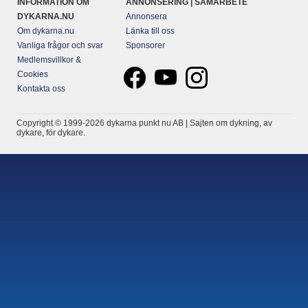
INFORMATION OM
ANNONSERING | SAMARBETE
DYKARNA.NU
Annonsera
Om dykarna.nu
Länka till oss
Vanliga frågor och svar
Sponsorer
Medlemsvillkor &
Cookies
Kontakta oss
Copyright © 1999-2026 dykarna punkt nu AB | Sajten om dykning, av
dykare, för dykare.