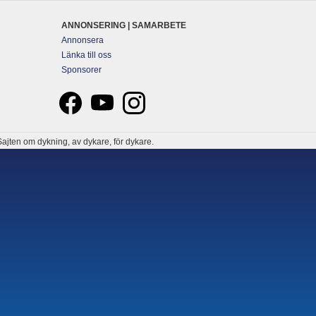
ANNONSERING | SAMARBETE
Annonsera
Länka till oss
Sponsorer
ajten om dykning, av dykare, för dykare.