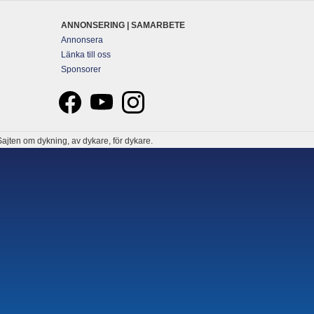
ANNONSERING | SAMARBETE
Annonsera
Länka till oss
Sponsorer
ajten om dykning, av dykare, för dykare.