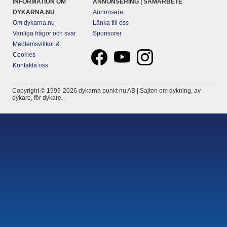
INFORMATION OM
ANNONSERING | SAMARBETE
DYKARNA.NU
Annonsera
Om dykarna.nu
Länka till oss
Vanliga frågor och svar
Sponsorer
Medlemsvillkor &
Cookies
Kontakta oss
Copyright © 1999-2026 dykarna punkt nu AB | Sajten om dykning, av
dykare, för dykare.