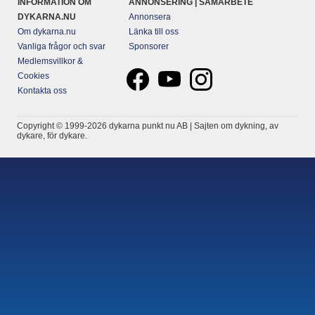
INFORMATION OM
ANNONSERING | SAMARBETE
DYKARNA.NU
Annonsera
Om dykarna.nu
Länka till oss
Vanliga frågor och svar
Sponsorer
Medlemsvillkor &
Cookies
Kontakta oss
Copyright © 1999-2026 dykarna punkt nu AB | Sajten om dykning, av
dykare, för dykare.