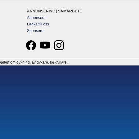
ANNONSERING | SAMARBETE
Annonsera
Länka till oss
Sponsorer
ajten om dykning, av dykare, för dykare.