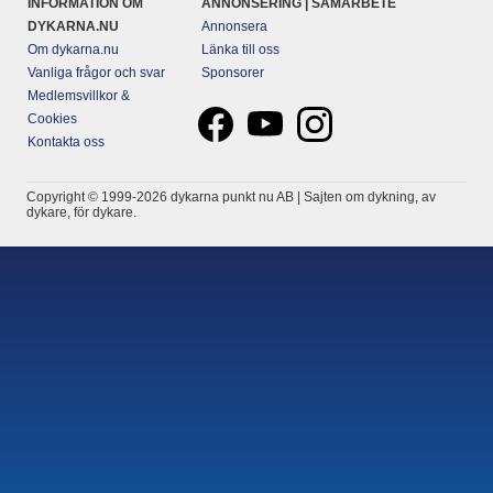
INFORMATION OM
ANNONSERING | SAMARBETE
DYKARNA.NU
Annonsera
Om dykarna.nu
Länka till oss
Vanliga frågor och svar
Sponsorer
Medlemsvillkor &
Cookies
Kontakta oss
Copyright © 1999-2026 dykarna punkt nu AB | Sajten om dykning, av
dykare, för dykare.