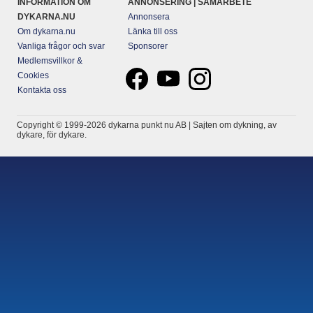
INFORMATION OM
ANNONSERING | SAMARBETE
DYKARNA.NU
Annonsera
Om dykarna.nu
Länka till oss
Vanliga frågor och svar
Sponsorer
Medlemsvillkor &
Cookies
Kontakta oss
Copyright © 1999-2026 dykarna punkt nu AB | Sajten om dykning, av
dykare, för dykare.