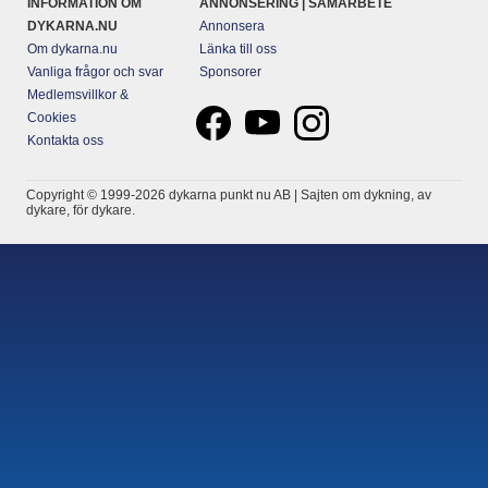
INFORMATION OM
ANNONSERING | SAMARBETE
DYKARNA.NU
Annonsera
Om dykarna.nu
Länka till oss
Vanliga frågor och svar
Sponsorer
Medlemsvillkor &
Cookies
Kontakta oss
Copyright © 1999-2026 dykarna punkt nu AB | Sajten om dykning, av
dykare, för dykare.