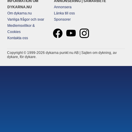
INFORMATION OM
ANNONSERING | SAMARBETE
DYKARNA.NU
Annonsera
Om dykarna.nu
Länka till oss
Vanliga frågor och svar
Sponsorer
Medlemsvillkor &
Cookies
Kontakta oss
Copyright © 1999-2026 dykarna punkt nu AB | Sajten om dykning, av
dykare, för dykare.