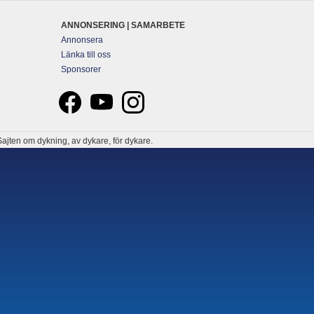
ANNONSERING | SAMARBETE
Annonsera
Länka till oss
Sponsorer
ajten om dykning, av dykare, för dykare.