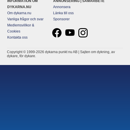
INFORMATION OM
ANNONSERING | SAMARBETE
DYKARNA.NU
Annonsera
Om dykarna.nu
Länka till oss
Vanliga frågor och svar
Sponsorer
Medlemsvillkor &
Cookies
Kontakta oss
Copyright © 1999-2026 dykarna punkt nu AB | Sajten om dykning, av
dykare, för dykare.