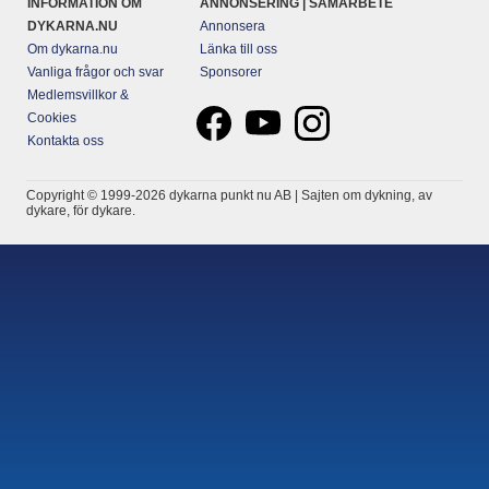
INFORMATION OM
ANNONSERING | SAMARBETE
DYKARNA.NU
Annonsera
Om dykarna.nu
Länka till oss
Vanliga frågor och svar
Sponsorer
Medlemsvillkor &
Cookies
Kontakta oss
Copyright © 1999-2026 dykarna punkt nu AB | Sajten om dykning, av
dykare, för dykare.