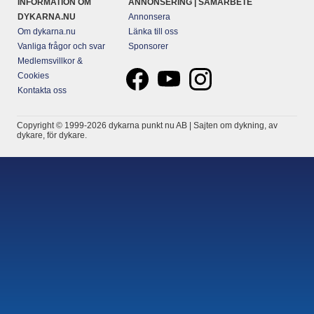
INFORMATION OM
ANNONSERING | SAMARBETE
DYKARNA.NU
Annonsera
Om dykarna.nu
Länka till oss
Vanliga frågor och svar
Sponsorer
Medlemsvillkor &
Cookies
Kontakta oss
Copyright © 1999-2026 dykarna punkt nu AB | Sajten om dykning, av
dykare, för dykare.