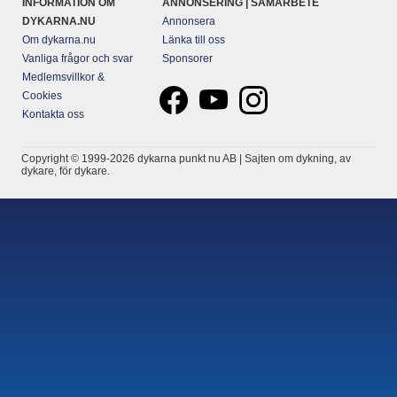
INFORMATION OM
ANNONSERING | SAMARBETE
DYKARNA.NU
Annonsera
Om dykarna.nu
Länka till oss
Vanliga frågor och svar
Sponsorer
Medlemsvillkor &
Cookies
Kontakta oss
Copyright © 1999-2026 dykarna punkt nu AB | Sajten om dykning, av
dykare, för dykare.