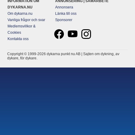
INFORMATION OM
ANNONSERING | SAMARBETE
DYKARNA.NU
Annonsera
Om dykarna.nu
Länka till oss
Vanliga frågor och svar
Sponsorer
Medlemsvillkor &
Cookies
Kontakta oss
Copyright © 1999-2026 dykarna punkt nu AB | Sajten om dykning, av
dykare, för dykare.