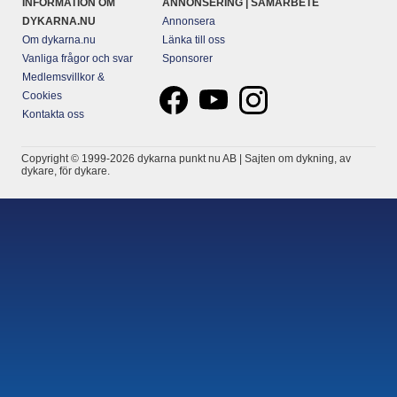
INFORMATION OM
ANNONSERING | SAMARBETE
DYKARNA.NU
Annonsera
Om dykarna.nu
Länka till oss
Vanliga frågor och svar
Sponsorer
Medlemsvillkor &
Cookies
Kontakta oss
Copyright © 1999-2026 dykarna punkt nu AB | Sajten om dykning, av
dykare, för dykare.