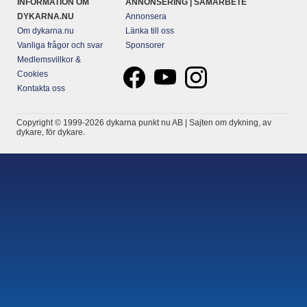
INFORMATION OM
ANNONSERING | SAMARBETE
DYKARNA.NU
Annonsera
Om dykarna.nu
Länka till oss
Vanliga frågor och svar
Sponsorer
Medlemsvillkor &
Cookies
Kontakta oss
Copyright © 1999-2026 dykarna punkt nu AB | Sajten om dykning, av
dykare, för dykare.