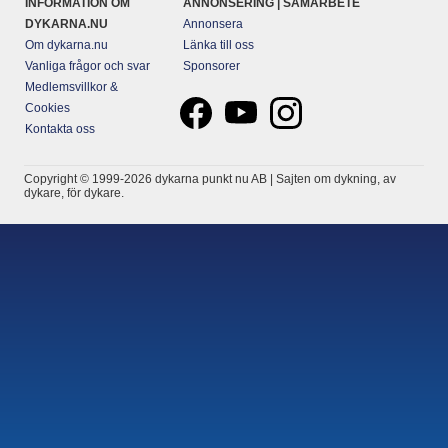
INFORMATION OM
ANNONSERING | SAMARBETE
DYKARNA.NU
Annonsera
Om dykarna.nu
Länka till oss
Vanliga frågor och svar
Sponsorer
Medlemsvillkor &
Cookies
Kontakta oss
Copyright © 1999-2026 dykarna punkt nu AB | Sajten om dykning, av
dykare, för dykare.