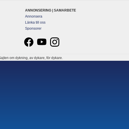
ANNONSERING | SAMARBETE
Annonsera
Länka till oss
Sponsorer
ajten om dykning, av dykare, för dykare.