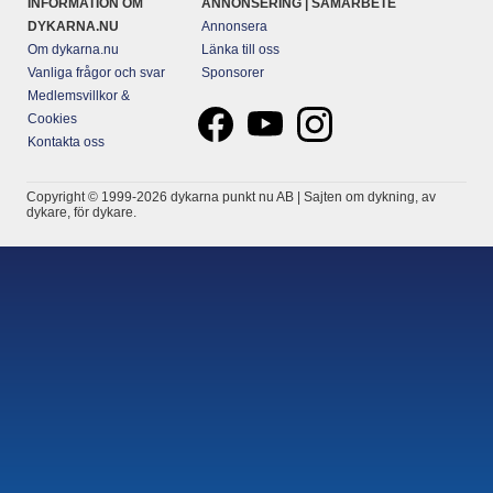
INFORMATION OM
ANNONSERING | SAMARBETE
DYKARNA.NU
Annonsera
Om dykarna.nu
Länka till oss
Vanliga frågor och svar
Sponsorer
Medlemsvillkor &
Cookies
Kontakta oss
Copyright © 1999-2026 dykarna punkt nu AB | Sajten om dykning, av
dykare, för dykare.