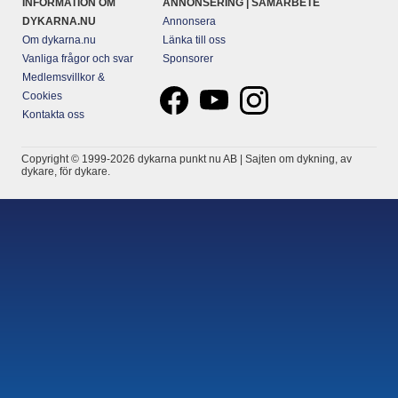
INFORMATION OM
ANNONSERING | SAMARBETE
DYKARNA.NU
Annonsera
Om dykarna.nu
Länka till oss
Vanliga frågor och svar
Sponsorer
Medlemsvillkor &
Cookies
Kontakta oss
Copyright © 1999-2026 dykarna punkt nu AB | Sajten om dykning, av
dykare, för dykare.