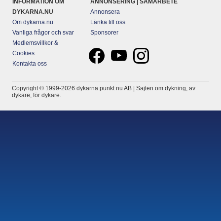
INFORMATION OM
ANNONSERING | SAMARBETE
DYKARNA.NU
Annonsera
Om dykarna.nu
Länka till oss
Vanliga frågor och svar
Sponsorer
Medlemsvillkor &
Cookies
Kontakta oss
Copyright © 1999-2026 dykarna punkt nu AB | Sajten om dykning, av
dykare, för dykare.