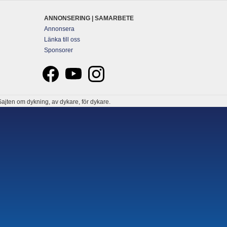
ANNONSERING | SAMARBETE
Annonsera
Länka till oss
Sponsorer
ajten om dykning, av dykare, för dykare.