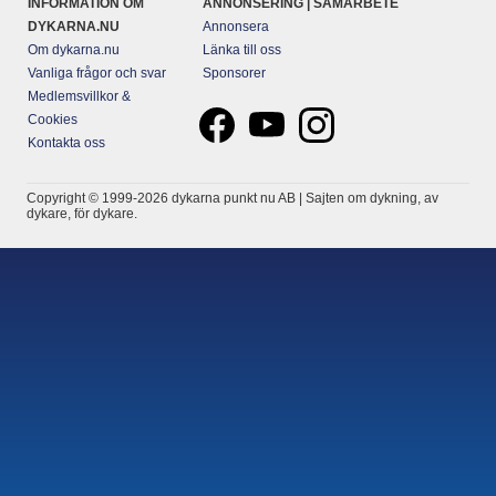
INFORMATION OM
ANNONSERING | SAMARBETE
DYKARNA.NU
Annonsera
Om dykarna.nu
Länka till oss
Vanliga frågor och svar
Sponsorer
Medlemsvillkor &
Cookies
Kontakta oss
Copyright © 1999-2026 dykarna punkt nu AB | Sajten om dykning, av
dykare, för dykare.