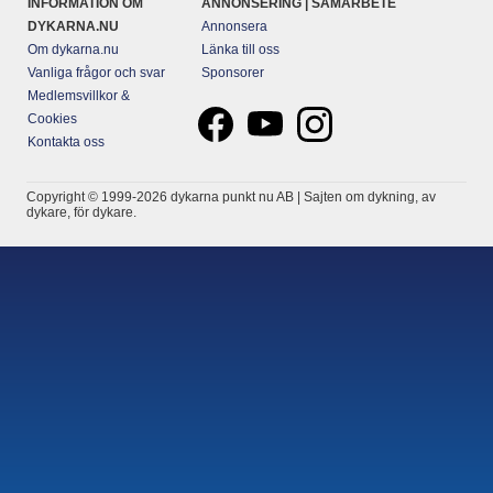
INFORMATION OM
ANNONSERING | SAMARBETE
DYKARNA.NU
Annonsera
Om dykarna.nu
Länka till oss
Vanliga frågor och svar
Sponsorer
Medlemsvillkor &
Cookies
Kontakta oss
Copyright © 1999-2026 dykarna punkt nu AB | Sajten om dykning, av
dykare, för dykare.