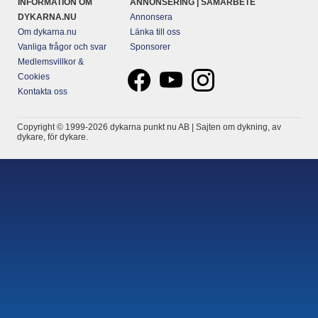
INFORMATION OM
ANNONSERING | SAMARBETE
DYKARNA.NU
Annonsera
Om dykarna.nu
Länka till oss
Vanliga frågor och svar
Sponsorer
Medlemsvillkor &
Cookies
Kontakta oss
Copyright © 1999-2026 dykarna punkt nu AB | Sajten om dykning, av
dykare, för dykare.