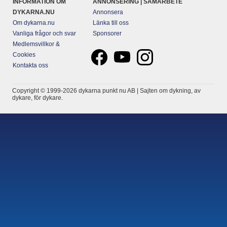
INFORMATION OM
ANNONSERING | SAMARBETE
DYKARNA.NU
Annonsera
Om dykarna.nu
Länka till oss
Vanliga frågor och svar
Sponsorer
Medlemsvillkor &
Cookies
Kontakta oss
Copyright © 1999-2026 dykarna punkt nu AB | Sajten om dykning, av
dykare, för dykare.