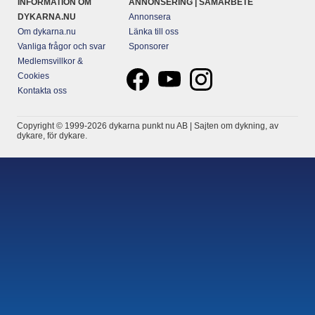
INFORMATION OM
ANNONSERING | SAMARBETE
DYKARNA.NU
Annonsera
Om dykarna.nu
Länka till oss
Vanliga frågor och svar
Sponsorer
Medlemsvillkor &
Cookies
Kontakta oss
Copyright © 1999-2026 dykarna punkt nu AB | Sajten om dykning, av
dykare, för dykare.