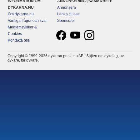
INFORMATION OM
ANNONSERING | SAMARBETE
DYKARNA.NU
Annonsera
Om dykarna.nu
Länka till oss
Vanliga frågor och svar
Sponsorer
Medlemsvillkor &
Cookies
Kontakta oss
Copyright © 1999-2026 dykarna punkt nu AB | Sajten om dykning, av
dykare, för dykare.