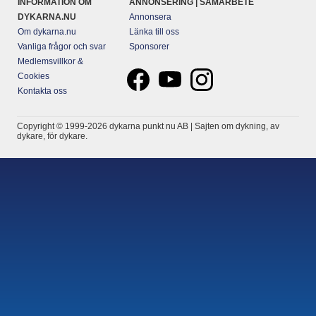
INFORMATION OM
ANNONSERING | SAMARBETE
DYKARNA.NU
Annonsera
Om dykarna.nu
Länka till oss
Vanliga frågor och svar
Sponsorer
Medlemsvillkor &
Cookies
Kontakta oss
Copyright © 1999-2026 dykarna punkt nu AB | Sajten om dykning, av
dykare, för dykare.