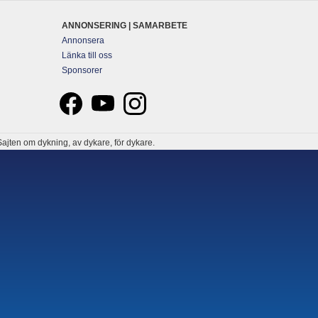
ANNONSERING | SAMARBETE
Annonsera
Länka till oss
Sponsorer
ajten om dykning, av dykare, för dykare.