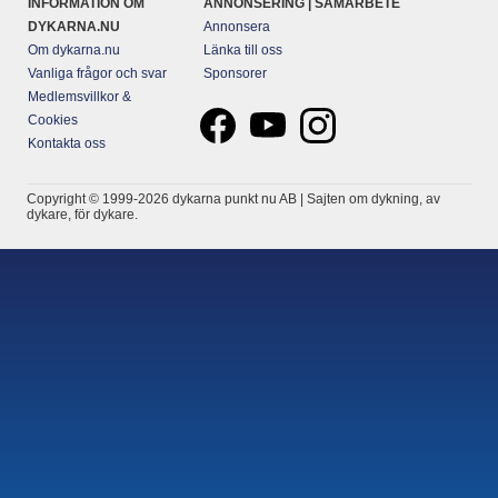
INFORMATION OM
ANNONSERING | SAMARBETE
DYKARNA.NU
Annonsera
Om dykarna.nu
Länka till oss
Vanliga frågor och svar
Sponsorer
Medlemsvillkor &
Cookies
Kontakta oss
Copyright © 1999-2026 dykarna punkt nu AB | Sajten om dykning, av
dykare, för dykare.