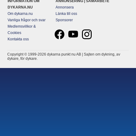
INFORMATION OM
ANNONSERING | SAMARBETE
DYKARNA.NU
Annonsera
Om dykarna.nu
Länka till oss
Vanliga frågor och svar
Sponsorer
Medlemsvillkor &
Cookies
Kontakta oss
Copyright © 1999-2026 dykarna punkt nu AB | Sajten om dykning, av
dykare, för dykare.