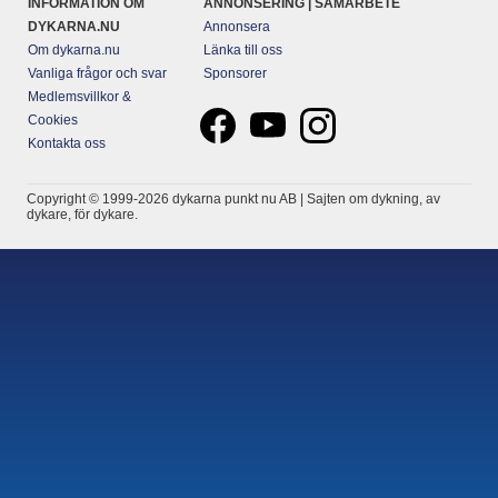
INFORMATION OM
ANNONSERING | SAMARBETE
DYKARNA.NU
Annonsera
Om dykarna.nu
Länka till oss
Vanliga frågor och svar
Sponsorer
Medlemsvillkor &
Cookies
Kontakta oss
Copyright © 1999-2026 dykarna punkt nu AB | Sajten om dykning, av
dykare, för dykare.