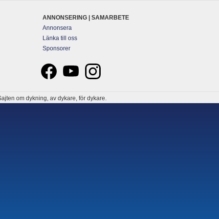
ANNONSERING | SAMARBETE
Annonsera
Länka till oss
Sponsorer
ajten om dykning, av dykare, för dykare.