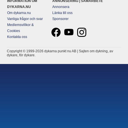
INFORMATION OM
ANNONSERING | SAMARBETE
DYKARNA.NU
Annonsera
Om dykarna.nu
Länka till oss
Vanliga frågor och svar
Sponsorer
Medlemsvillkor &
Cookies
Kontakta oss
Copyright © 1999-2026 dykarna punkt nu AB | Sajten om dykning, av
dykare, för dykare.