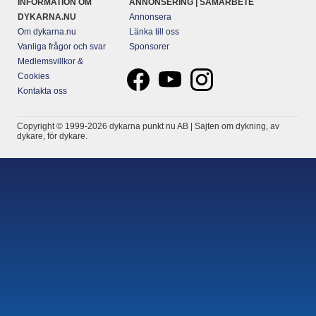
INFORMATION OM
ANNONSERING | SAMARBETE
DYKARNA.NU
Annonsera
Om dykarna.nu
Länka till oss
Vanliga frågor och svar
Sponsorer
Medlemsvillkor &
Cookies
Kontakta oss
Copyright © 1999-2026 dykarna punkt nu AB | Sajten om dykning, av
dykare, för dykare.