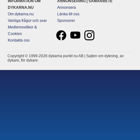
INFORMATION OM
ANNONSERING | SAMARBETE
DYKARNA.NU
Annonsera
Om dykarna.nu
Länka till oss
Vanliga frågor och svar
Sponsorer
Medlemsvillkor &
Cookies
Kontakta oss
Copyright © 1999-2026 dykarna punkt nu AB | Sajten om dykning, av
dykare, för dykare.