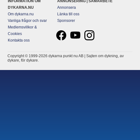
INFORMATION OM
ANNONSERING | SAMARBETE
DYKARNA.NU
Annonsera
Om dykarna.nu
Länka till oss
Vanliga frågor och svar
Sponsorer
Medlemsvillkor &
Cookies
Kontakta oss
Copyright © 1999-2026 dykarna punkt nu AB | Sajten om dykning, av
dykare, för dykare.