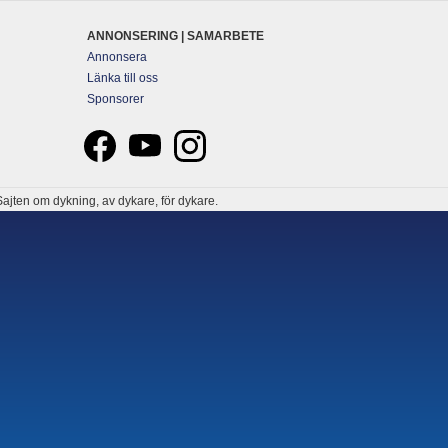
ANNONSERING | SAMARBETE
Annonsera
Länka till oss
Sponsorer
ajten om dykning, av dykare, för dykare.