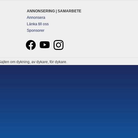
ANNONSERING | SAMARBETE
Annonsera
Länka till oss
Sponsorer
ajten om dykning, av dykare, för dykare.